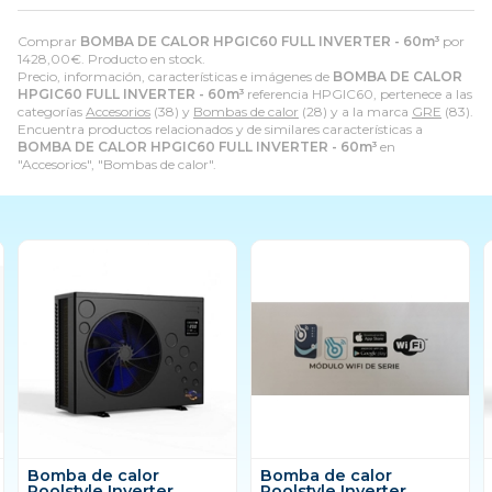
Comprar
BOMBA DE CALOR HPGIC60 FULL INVERTER - 60m³
por
1428,00
€
. Producto en stock.
Precio, información, características e imágenes de
BOMBA DE CALOR
HPGIC60 FULL INVERTER - 60m³
referencia HPGIC60, pertenece a las
categorías
Accesorios
(38) y
Bombas de calor
(28) y a la marca
GRE
(83).
Encuentra productos relacionados y de similares características a
BOMBA DE CALOR HPGIC60 FULL INVERTER - 60m³
en
"Accesorios", "Bombas de calor".
Bomba de calor
Bomba de calor
Poolstyle Inverter
Poolstyle Inverter