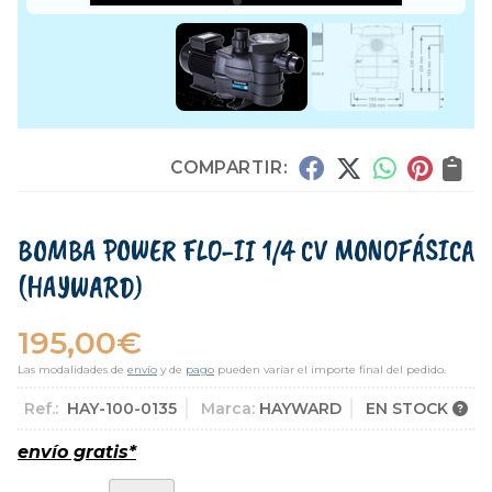
COMPARTIR:
BOMBA POWER FLO-II 1/4 CV MONOFÁSICA
(HAYWARD)
195,00
€
Las modalidades de
envío
y de
pago
pueden variar el importe final del pedido.
Ref.:
HAY-100-0135
Marca:
HAYWARD
EN STOCK
envío gratis*