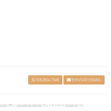
616 854 748
ENVIAR EMAIL
orios
(38) y
Cloradores salinos
(5) y a la marca
Poolstyle
(14).