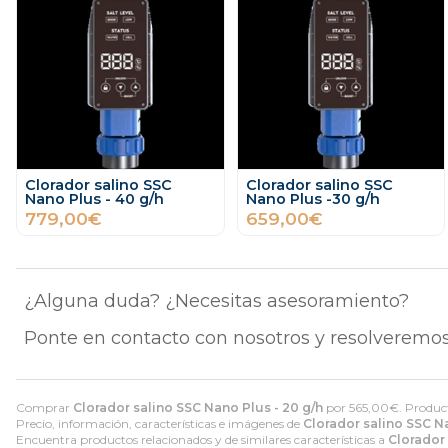
Clorador salino SSC
Clorador salino SSC
Nano Plus - 40 g/h
Nano Plus -30 g/h
779,00€
659,00€
¿Alguna duda? ¿Necesitas asesoramiento?
Ponte en contacto con nosotros y resolveremos
Comprar
Clorador salino SSC Nano Plus - 20 g/h
por
565,00
€
. Produc
Precio, información, características e imágenes de
Clorador salino SSC Na
Encuentra productos relacionados y de similares características a
Clorador 