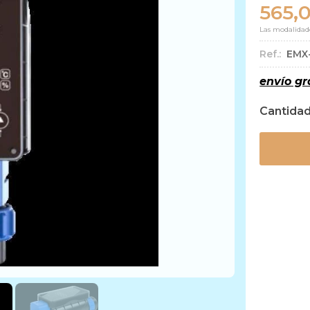
565,
Las modalidad
Ref.:
EMX
envío gr
Cantida