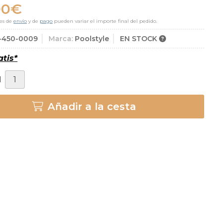
00
€
es de
envío
y de
pago
pueden variar el importe final del pedido.
-450-0009
Marca:
Poolstyle
EN STOCK
atis*
d
Añadir a la cesta