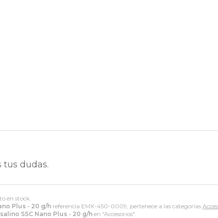
 tus dudas.
to en stock.
no Plus - 20 g/h
referencia EMX-450-0009, pertenece a las categorías
Acces
salino SSC Nano Plus - 20 g/h
en "Accesorios".