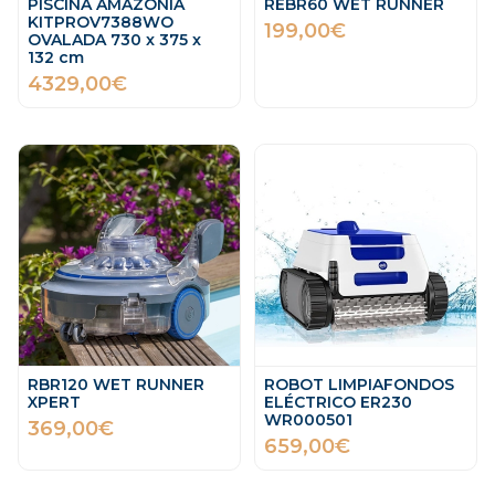
PISCINA AMAZONIA
REBR60 WET RUNNER
KITPROV7388WO
199,00€
OVALADA 730 x 375 x
132 cm
4329,00€
RBR120 WET RUNNER
ROBOT LIMPIAFONDOS
XPERT
ELÉCTRICO ER230
WR000501
369,00€
659,00€