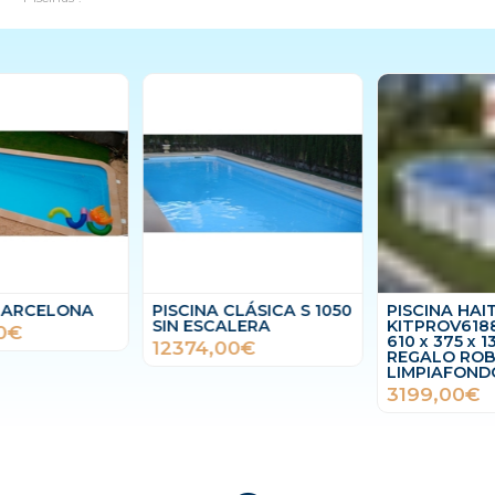
PISCINA CLÁSICA S 1050
PISCINA HAITI
SIN ESCALERA
KITPROV6188 OVALADA
610 x 375 x 132 cm +
12374,00€
REGALO ROBOT
LIMPIAFONDOS
3199,00€