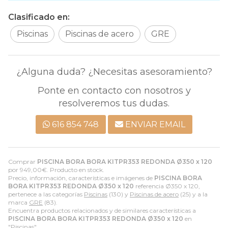
Clasificado en:
Piscinas
Piscinas de acero
GRE
¿Alguna duda? ¿Necesitas asesoramiento?
Ponte en contacto con nosotros y
resolveremos tus dudas.
616 854 748
ENVIAR EMAIL
Comprar
PISCINA BORA BORA KITPR353 REDONDA Ø350 x 120
por
949,00
€
. Producto en stock.
Precio, información, características e imágenes de
PISCINA BORA
BORA KITPR353 REDONDA Ø350 x 120
referencia Ø350 x 120,
pertenece a las categorías
Piscinas
(130) y
Piscinas de acero
(25) y a la
marca
GRE
(83).
Encuentra productos relacionados y de similares características a
PISCINA BORA BORA KITPR353 REDONDA Ø350 x 120
en
"Piscinas".