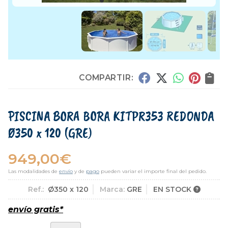
COMPARTIR:
PISCINA BORA BORA KITPR353 REDONDA
Ø350 x 120
(GRE)
949,00
€
Las modalidades de
envío
y de
pago
pueden variar el importe final del pedido.
Ref.:
Ø350 x 120
Marca:
GRE
EN STOCK
envío gratis*