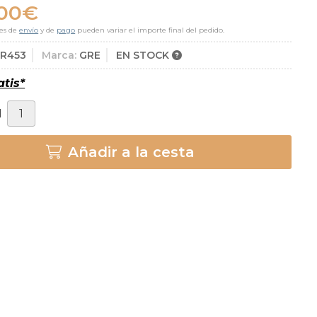
,00
€
es de
envío
y de
pago
pueden variar el importe final del pedido.
PR453
Marca:
GRE
EN STOCK
atis*
d
Añadir a la cesta