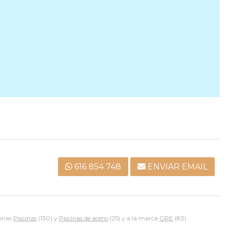
616 854 748
ENVIAR EMAIL
orías
Piscinas
(130) y
Piscinas de acero
(25) y a la marca
GRE
(83).