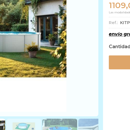
1109
Las modalidad
Ref.:
KIT
envío gr
Cantida