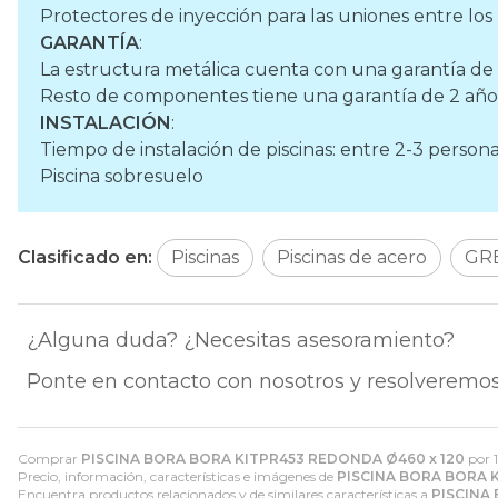
Protectores de inyección para las uniones entre los 
GARANTÍA
:
La estructura metálica cuenta con una garantía de
Resto de componentes tiene una garantía de 2 años
INSTALACIÓN
:
Tiempo de instalación de piscinas: entre 2-3 person
Piscina sobresuelo
Clasificado en:
Piscinas
Piscinas de acero
GR
¿Alguna duda? ¿Necesitas asesoramiento?
Ponte en contacto con nosotros y resolveremos
Comprar
PISCINA BORA BORA KITPR453 REDONDA Ø460 x 120
por
Precio, información, características e imágenes de
PISCINA BORA BORA 
Encuentra productos relacionados y de similares características a
PISCINA