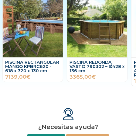
PISCINA REDONDA
PISCINA MINT 788032
VASTO 790302 – Ø428 x
RECTANGULAR 1010 x
136 cm
418 x 146cm + REGALO
ROBOT LIMPIAFONDOS
3365,00€
14799,00€
¿Necesitas ayuda?