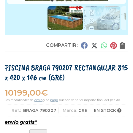
COMPARTIR:
PISCINA BRAGA 790207 RECTANGULAR 815
x 420 x 146 cm
(GRE)
10199,00
€
Las modalidades de
envío
y de
pago
pueden variar el importe final del pedido.
Ref.:
BRAGA 790207
Marca:
GRE
EN STOCK
envío gratis*