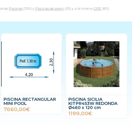
orías
Piscinas
(130) y
Piscinas de acero
(25) y a la marca
GRE
(83).
PISCINA RECTANGULAR
PISCINA SICILIA
MINI POOL
KITPR453W REDONDA
Ø460 x 120 cm
7660,00€
1199,00€