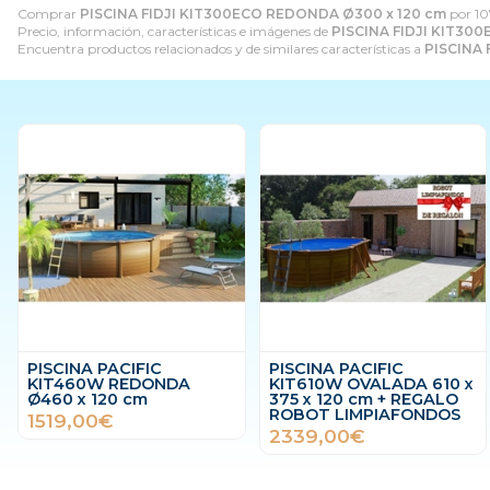
Comprar
PISCINA FIDJI KIT300ECO REDONDA Ø300 x 120 cm
por
10
Precio, información, características e imágenes de
PISCINA FIDJI KIT30
Encuentra productos relacionados y de similares características a
PISCINA 
PISCINA PACIFIC
PISCINA PACIFIC
KIT460W REDONDA
KIT610W OVALADA 610 x
Ø460 x 120 cm
375 x 120 cm + REGALO
ROBOT LIMPIAFONDOS
1519,00€
2339,00€