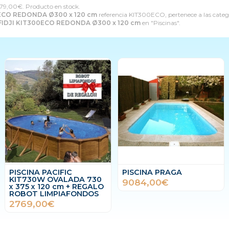
79,00
€
. Producto en stock.
0ECO REDONDA Ø300 x 120 cm
referencia KIT300ECO, pertenece a las categ
FIDJI KIT300ECO REDONDA Ø300 x 120 cm
en "Piscinas".
PISCINA PACIFIC
PISCINA PRAGA
KIT730W OVALADA 730
9084,00€
x 375 x 120 cm + REGALO
ROBOT LIMPIAFONDOS
2769,00€