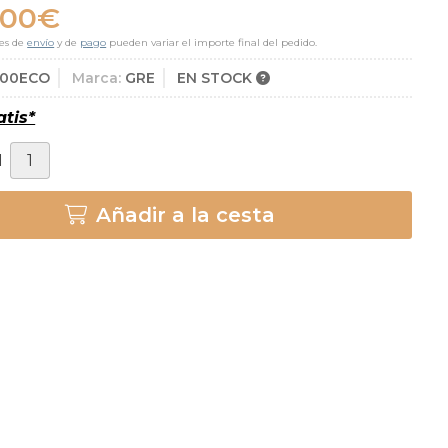
,00
€
es de
envío
y de
pago
pueden variar el importe final del pedido.
300ECO
Marca:
GRE
EN STOCK
atis*
d
Añadir a la cesta