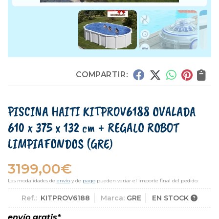
COMPARTIR:
PISCINA HAITI KITPROV6188 OVALADA
610 x 375 x 132 cm + REGALO ROBOT
LIMPIAFONDOS
(GRE)
3199,00
€
Las modalidades de
envío
y de
pago
pueden variar el importe final del pedido.
Ref.:
KITPROV6188
Marca:
GRE
EN STOCK
envío gratis*