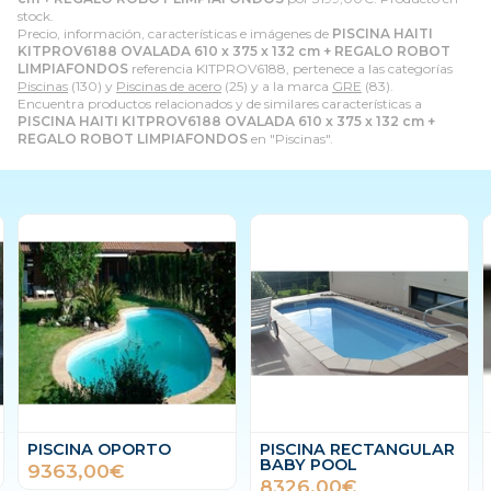
stock.
Precio, información, características e imágenes de
PISCINA HAITI
KITPROV6188 OVALADA 610 x 375 x 132 cm + REGALO ROBOT
LIMPIAFONDOS
referencia KITPROV6188, pertenece a las categorías
Piscinas
(130) y
Piscinas de acero
(25) y a la marca
GRE
(83).
Encuentra productos relacionados y de similares características a
PISCINA HAITI KITPROV6188 OVALADA 610 x 375 x 132 cm +
REGALO ROBOT LIMPIAFONDOS
en "Piscinas".
PISCINA OPORTO
PISCINA RECTANGULAR
BABY POOL
9363,00€
8326,00€