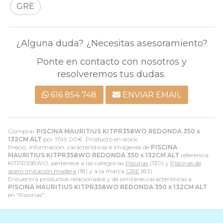
GRE
¿Alguna duda? ¿Necesitas asesoramiento?
Ponte en contacto con nosotros y
resolveremos tus dudas.
616 854 748
ENVIAR EMAIL
Comprar
PISCINA MAURITIUS KITPR358WO REDONDA 350 x
132CM ALT
por
1749,00
€
. Producto en stock.
Precio, información, características e imágenes de
PISCINA
MAURITIUS KITPR358WO REDONDA 350 x 132CM ALT
referencia
KITPR358WO, pertenece a las categorías
Piscinas
(130) y
Piscinas de
acero imitación madera
(18) y a la marca
GRE
(83).
Encuentra productos relacionados y de similares características a
PISCINA MAURITIUS KITPR358WO REDONDA 350 x 132CM ALT
en "Piscinas".