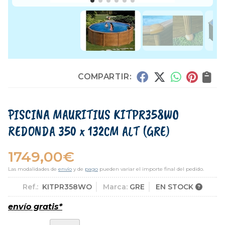
COMPARTIR:
PISCINA MAURITIUS KITPR358WO
REDONDA 350 x 132CM ALT
(GRE)
1749,00
€
Las modalidades de
envío
y de
pago
pueden variar el importe final del pedido.
Ref.:
KITPR358WO
Marca:
GRE
EN STOCK
envío gratis*