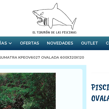
ÍAS
OFERTAS
NOVEDADES
OUTLET
C
IE SUMATRA KPEOV6027 OVALADA 600X320X120
PISC
OVAL