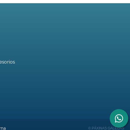
esorios
rna
© PÁXINAS GALEGAS