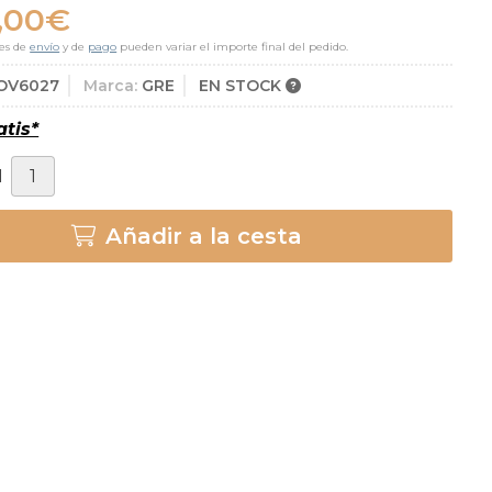
,00
€
es de
envío
y de
pago
pueden variar el importe final del pedido.
OV6027
Marca:
GRE
EN STOCK
atis*
d
Añadir a la cesta