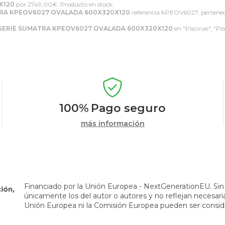
X120
por
2749,00
€
. Producto en stock.
TRA KPEOV6027 OVALADA 600X320X120
referencia KPEOV6027, pertenece
 SERIE SUMATRA KPEOV6027 OVALADA 600X320X120
en "Piscinas", "Pi
100%
Pago seguro
más información
Financiado por la Unión Europea - NextGenerationEU. Sin 
únicamente los del autor o autores y no reflejan necesar
Unión Europea ni la Comisión Europea pueden ser consid