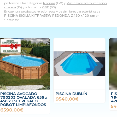
pertenece a las categorías
Piscinas
(130) y
Piscinas de acero imitación
madera
(18) y a la marca
GRE
(83).
Encuentra productos relacionados y de similares características a
PISCINA SICILIA KITPR453W REDONDA Ø460 x 120 cm
en
"Piscinas".
PISCINA DUBLÍN
PISCINA RECTANGULAR
7900962 MARBELLA2 –
9540,00€
420 x 270 x 117cm
5499,00€