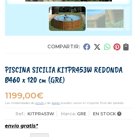
COMPARTIR:
PISCINA SICILIA KITPR453W REDONDA
Ø460 x 120 cm
(GRE)
1199,00
€
Las modalidades de
envío
y de
pago
pueden variar el importe final del pedido.
Ref.:
KITPR453W
Marca:
GRE
EN STOCK
envío gratis*