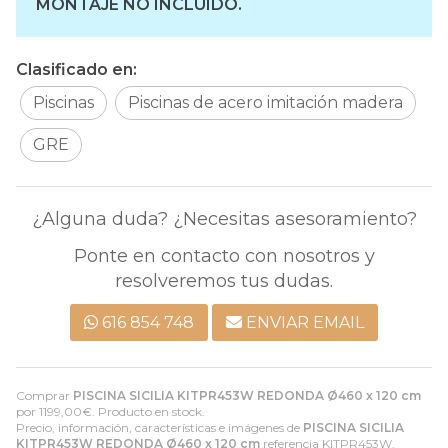
MONTAJE NO INCLUÍDO.
Clasificado en:
Piscinas
Piscinas de acero imitación madera
GRE
¿Alguna duda? ¿Necesitas asesoramiento?
Ponte en contacto con nosotros y
resolveremos tus dudas.
616 854 748
ENVIAR EMAIL
Comprar
PISCINA SICILIA KITPR453W REDONDA Ø460 x 120 cm
por
1199,00
€
. Producto en stock.
Precio, información, características e imágenes de
PISCINA SICILIA
KITPR453W REDONDA Ø460 x 120 cm
referencia KITPR453W,