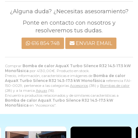
¿Alguna duda? ¿Necesitas asesoramiento?
Ponte en contacto con nosotros y
resolveremos tus dudas.
616 854 748
ENVIAR EMAIL
Comprar
Bomba de calor AquaX Turbo Silence R32 14.5-17.5 kW
Monofásica
por
4130,00
€
. Producto en stock.
Precio, información, características e imágenes de
Bomba de calor
AquaX Turbo Silence R32 14.5-17.5 kW Monofásica
referencia FAI-
150-0029, pertenece a las categorías
Accesorios
(38) y
Bombas de calor
(28) y a la marca
Aquax
(16).
Encuentra productos relacionados y de similares características a
Bomba de calor AquaX Turbo Silence R32 14.5-17.5 kW
Monofásica
en "Accesorios".